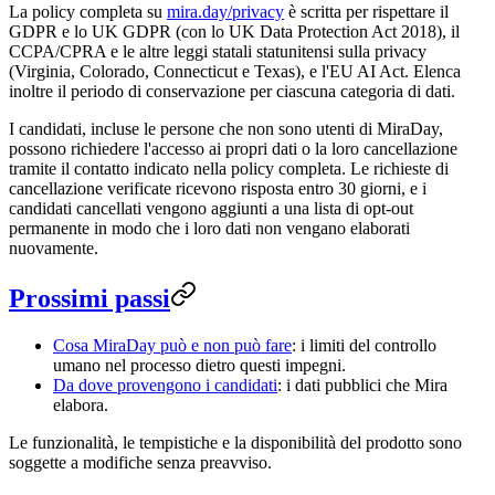
La policy completa su
mira.day/privacy
è scritta per rispettare il
GDPR e lo UK GDPR (con lo UK Data Protection Act 2018), il
CCPA/CPRA e le altre leggi statali statunitensi sulla privacy
(Virginia, Colorado, Connecticut e Texas), e l'EU AI Act. Elenca
inoltre il periodo di conservazione per ciascuna categoria di dati.
I candidati, incluse le persone che non sono utenti di MiraDay,
possono richiedere l'accesso ai propri dati o la loro cancellazione
tramite il contatto indicato nella policy completa. Le richieste di
cancellazione verificate ricevono risposta entro 30 giorni, e i
candidati cancellati vengono aggiunti a una lista di opt-out
permanente in modo che i loro dati non vengano elaborati
nuovamente.
Prossimi passi
Cosa MiraDay può e non può fare
: i limiti del controllo
umano nel processo dietro questi impegni.
Da dove provengono i candidati
: i dati pubblici che Mira
elabora.
Le funzionalità, le tempistiche e la disponibilità del prodotto sono
soggette a modifiche senza preavviso.