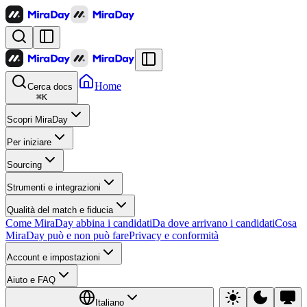
Home
Cerca docs
⌘
K
Scopri MiraDay
Per iniziare
Sourcing
Strumenti e integrazioni
Qualità del match e fiducia
Come MiraDay abbina i candidati
Da dove arrivano i candidati
Cosa
MiraDay può e non può fare
Privacy e conformità
Account e impostazioni
Aiuto e FAQ
Italiano