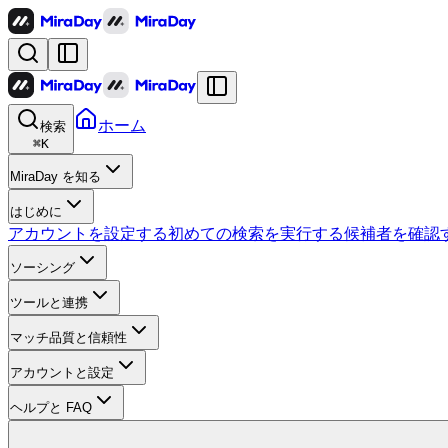
ホーム
検索
⌘
K
MiraDay を知る
はじめに
アカウントを設定する
初めての検索を実行する
候補者を確認
ソーシング
ツールと連携
マッチ品質と信頼性
アカウントと設定
ヘルプと FAQ