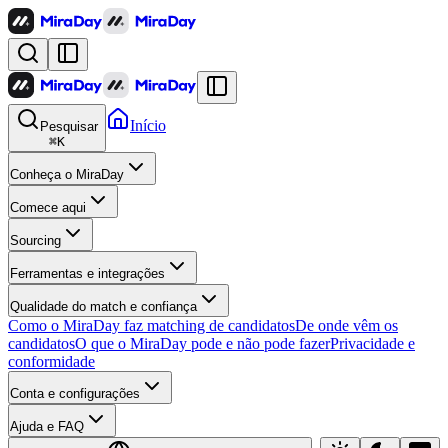
Início
Pesquisar
⌘
K
Conheça o MiraDay
Comece aqui
Sourcing
Ferramentas e integrações
Qualidade do match e confiança
Como o MiraDay faz matching de candidatos
De onde vêm os
candidatos
O que o MiraDay pode e não pode fazer
Privacidade e
conformidade
Conta e configurações
Ajuda e FAQ